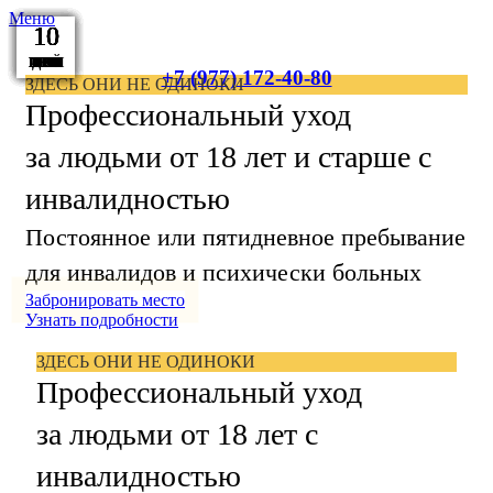
Меню
10
10
10
10
10
10
10
10
10
10
10
10
ИЮН
ИЮЛ
ИЮЛ
МАЙ
СЕН
ЯНВ
НОЯ
ОКТ
СЕН
АПР
ДЕК
АВГ
+7 (977) 172-40-80
ЗДЕСЬ ОНИ НЕ ОДИНОКИ
Профессиональный уход
за людьми от 18 лет и старше с
инвалидностью
Постоянное или пятидневное пребывание
для инвалидов и психически больных
Забронировать место
Узнать подробности
ЗДЕСЬ ОНИ НЕ ОДИНОКИ
Профессиональный уход
за людьми от 18 лет с
инвалидностью